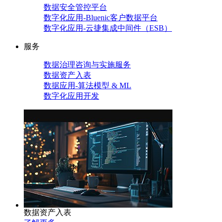
数据安全管控平台
数字化应用-Bluenic客户数据平台
数字化应用-云捷集成中间件（ESB）
服务
数据治理咨询与实施服务
数据资产入表
数据应用-算法模型 & ML
数字化应用开发
数据资产入表