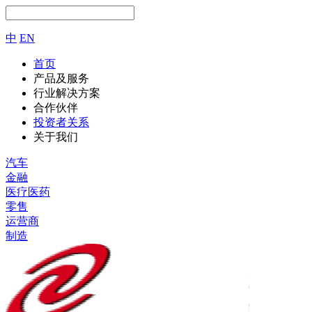
中
EN
首页
产品及服务
行业解决方案
合作伙伴
投资者关系
关于我们
汽车
金融
医疗医药
零售
运营商
制造