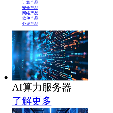
计算产品
安全产品
网络产品
软件产品
外设产品
AI算力服务器
了解更多