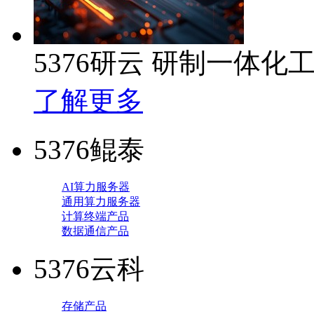
5376研云 研制一体
了解更多
5376鲲泰
AI算力服务器
通用算力服务器
计算终端产品
数据通信产品
5376云科
存储产品