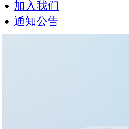
加入我们
通知公告