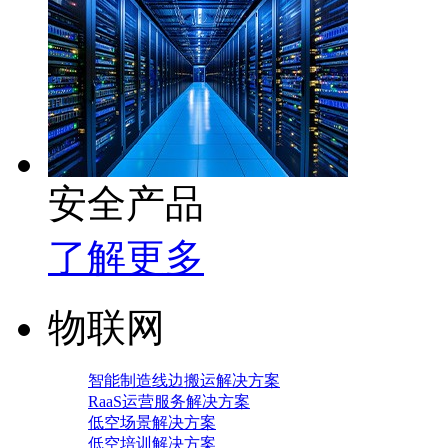
安全产品
了解更多
物联网
智能制造线边搬运解决方案
RaaS运营服务解决方案
低空场景解决方案
低空培训解决方案