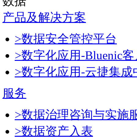
数据
产品及解决方案
>数据安全管控平台
>数字化应用-Blueni
>数字化应用-云捷集成
服务
>数据治理咨询与实施
>数据资产入表