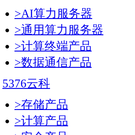
>AI算力服务器
>通用算力服务器
>计算终端产品
>数据通信产品
5376云科
>存储产品
>计算产品