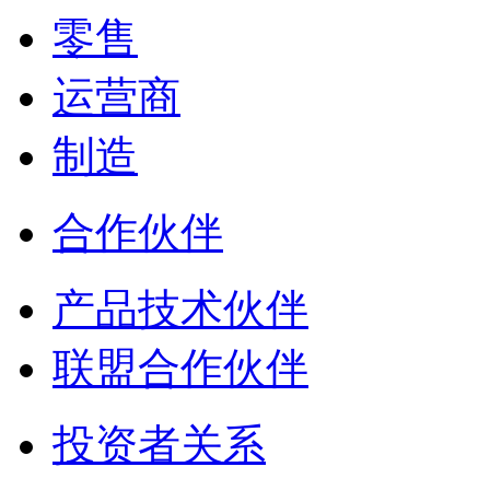
零售
运营商
制造
合作伙伴
产品技术伙伴
联盟合作伙伴
投资者关系