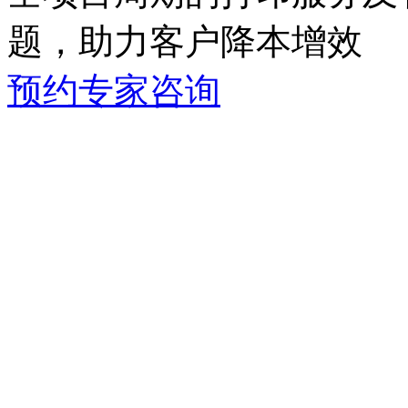
题，助力客户降本增效
预约专家咨询